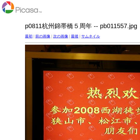
p0811杭州錦帯橋５周年 -- pb011557.jpg
最初
|
前の画像
|
次の画像
|
最後
|
サムネイル