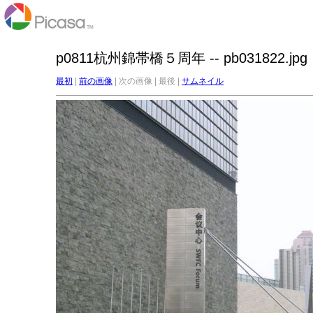
p0811杭州錦帯橋５周年 -- pb031822.jpg
最初
|
前の画像
| 次の画像 | 最後 |
サムネイル