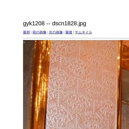
gyk1208 -- dscn1828.jpg
最初
|
前の画像
|
次の画像
|
最後
|
サムネイル