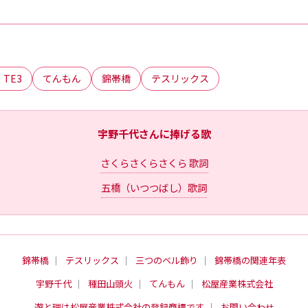
 TE3
てんもん
錦帯橋
テスリックス
宇野千代さんに捧げる歌
さくらさくらさくら 歌詞
五橋（いつつばし）歌詞
錦帯橋
｜
テスリックス
｜
三つのベル飾り
｜
錦帯橋の関連年表
宇野千代
｜
種田山頭火
｜
てんもん
｜
松屋産業株式会社
遊と理は松屋産業株式会社の登録商標です
｜
お問い合わせ