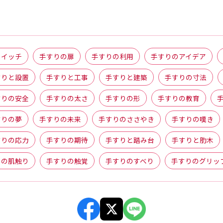
スイッチ
手すりの扉
手すりの利用
手すりのアイデア
すりと設置
手すりと工事
手すりと建築
手すりの寸法
すりの安全
手すりの太さ
手すりの形
手すりの教育
すりの夢
手すりの未来
手すりのささやき
手すりの嘆き
すりの応力
手すりの期待
手すりと踏み台
手すりと肋木
りの肌触り
手すりの触覚
手すりのすべり
手すりのグリッ