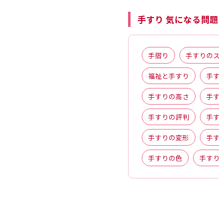
手すり 気になる問題
手摺り
手すりの
福祉と手すり
手
手すりの高さ
手
手すりの評判
手
手すりの変形
手
手すりの色
手す