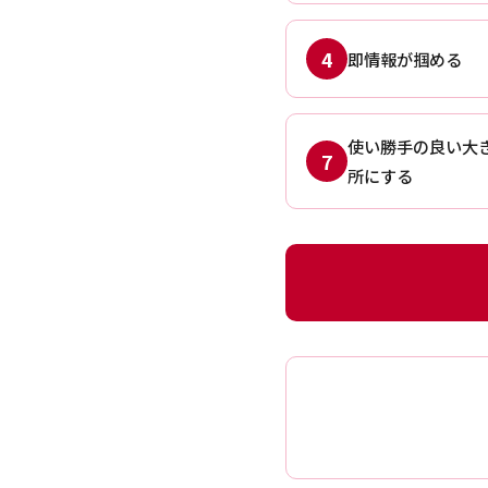
4
即情報が掴める
使い勝手の良い大
7
所にする