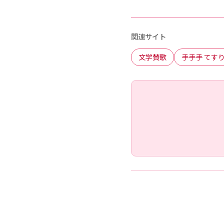
関連サイト
文学賛歌
手手手 てすり