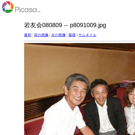
岩友会080809 -- p8091009.jpg
最初
|
前の画像
|
次の画像
|
最後
|
サムネイル