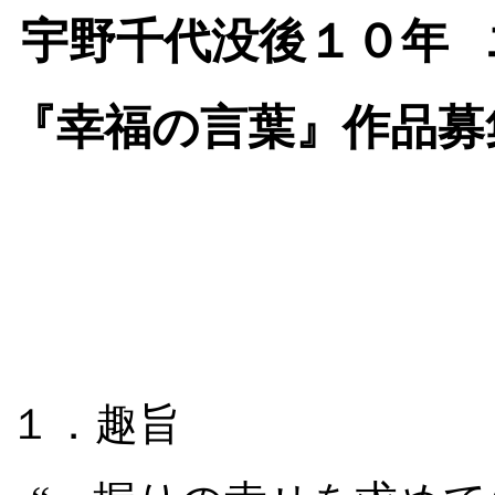
宇野千代没後１０年
『幸福の言葉』作品募
１．趣旨