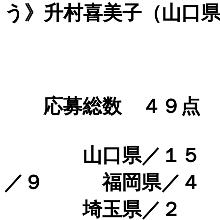
う》升村喜美子（山口
応募総数 ４９点
山口県／１５ （
／９ 福岡県／４
埼玉県／２ 茨