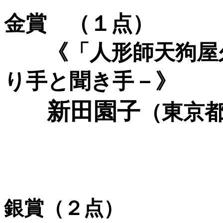
金賞 （１点）
《「人形師天狗屋久
り手と聞き手－》
新田園子
（東京
銀賞（２点）