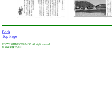
Back
Top Page
COPYRIGHT(C)2000 MCC. All right reserved.
松屋産業株式会社