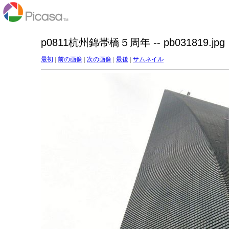
p0811杭州錦帯橋５周年 -- pb031819.jpg
最初
|
前の画像
|
次の画像
|
最後
|
サムネイル