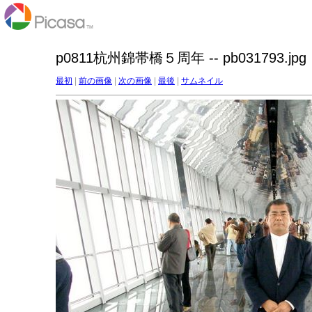
p0811杭州錦帯橋５周年 -- pb031793.jpg
最初
|
前の画像
|
次の画像
|
最後
|
サムネイル