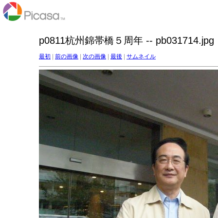
p0811杭州錦帯橋５周年 -- pb031714.jpg
最初
|
前の画像
|
次の画像
|
最後
|
サムネイル